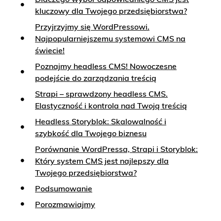
kluczowy dla Twojego przedsiębiorstwa?
Przyjrzyjmy się WordPressowi.
Najpopularniejszemu systemowi CMS na
świecie!
Poznajmy headless CMS! Nowoczesne
podejście do zarządzania treścią
Strapi – sprawdzony headless CMS.
Elastyczność i kontrola nad Twoją treścią
Headless Storyblok: Skalowalność i
szybkość dla Twojego biznesu
Porównanie WordPressa, Strapi i Storyblok:
Który system CMS jest najlepszy dla
Twojego przedsiębiorstwa?
Podsumowanie
Porozmawiajmy